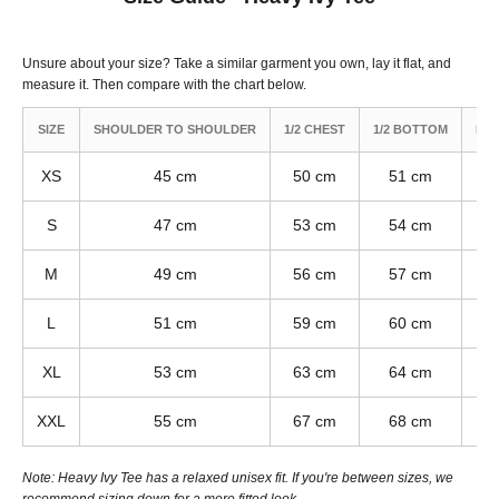
Unsure about your size? Take a similar garment you own, lay it flat, and
measure it. Then compare with the chart below.
SIZE
SHOULDER TO SHOULDER
1/2 CHEST
1/2 BOTTOM
BA
XS
45 cm
50 cm
51 cm
S
47 cm
53 cm
54 cm
M
49 cm
56 cm
57 cm
L
51 cm
59 cm
60 cm
XL
53 cm
63 cm
64 cm
XXL
55 cm
67 cm
68 cm
Note: Heavy Ivy Tee has a relaxed unisex fit. If you're between sizes, we
recommend sizing down for a more fitted look.