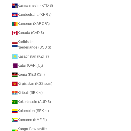
Kaimaninseln (KYD $)
Kambodscha (KHR ៛)
Kamerun (XAF CFA)
Kanada (CAD $)
Karibische
Niederlande (USD $)
Kasachstan (KZT ₸)
Katar (QAR ر.ق)
Kenia (KES KSh)
Kirgisistan (KGS som)
Kiribati (SEK kr)
Kokosinseln (AUD $)
Kolumbien (SEK kr)
Komoren (KMF Fr)
Kongo-Brazzaville