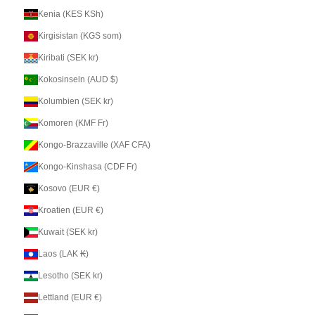
Kenia (KES KSh)
Kirgisistan (KGS som)
Kiribati (SEK kr)
Kokosinseln (AUD $)
Kolumbien (SEK kr)
Komoren (KMF Fr)
Kongo-Brazzaville (XAF CFA)
Kongo-Kinshasa (CDF Fr)
Kosovo (EUR €)
Kroatien (EUR €)
Kuwait (SEK kr)
Laos (LAK ₭)
Lesotho (SEK kr)
Lettland (EUR €)