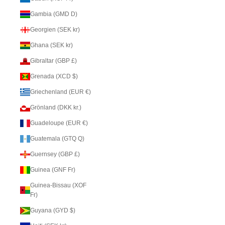
Gambia (GMD D)
Georgien (SEK kr)
Ghana (SEK kr)
Gibraltar (GBP £)
Grenada (XCD $)
Griechenland (EUR €)
Grönland (DKK kr.)
Guadeloupe (EUR €)
Guatemala (GTQ Q)
Guernsey (GBP £)
Guinea (GNF Fr)
Guinea-Bissau (XOF
Fr)
Guyana (GYD $)