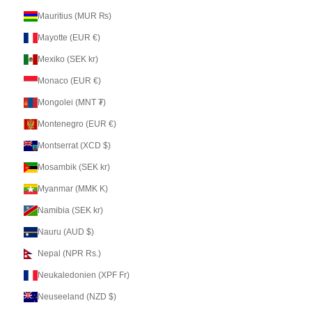
Mauritius (MUR ₨)
Mayotte (EUR €)
Mexiko (SEK kr)
Monaco (EUR €)
Mongolei (MNT ₮)
Montenegro (EUR €)
Montserrat (XCD $)
Mosambik (SEK kr)
Myanmar (MMK K)
Namibia (SEK kr)
Nauru (AUD $)
Nepal (NPR Rs.)
Neukaledonien (XPF Fr)
Neuseeland (NZD $)