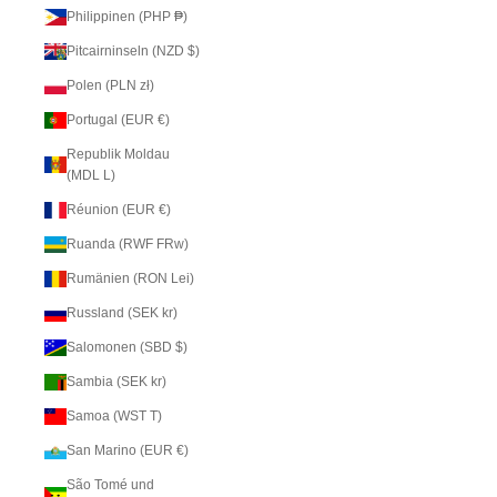
Philippinen (PHP ₱)
Pitcairninseln (NZD $)
Polen (PLN zł)
Portugal (EUR €)
Republik Moldau
(MDL L)
Réunion (EUR €)
Ruanda (RWF FRw)
Rumänien (RON Lei)
Russland (SEK kr)
Salomonen (SBD $)
Sambia (SEK kr)
Samoa (WST T)
San Marino (EUR €)
São Tomé und