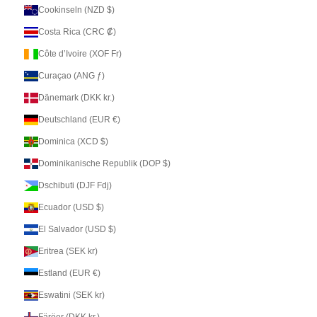
Cookinseln (NZD $)
Costa Rica (CRC ₡)
Côte d’Ivoire (XOF Fr)
Curaçao (ANG ƒ)
Dänemark (DKK kr.)
Deutschland (EUR €)
Dominica (XCD $)
Dominikanische Republik (DOP $)
Dschibuti (DJF Fdj)
Ecuador (USD $)
El Salvador (USD $)
Eritrea (SEK kr)
Estland (EUR €)
Eswatini (SEK kr)
Färöer (DKK kr.)