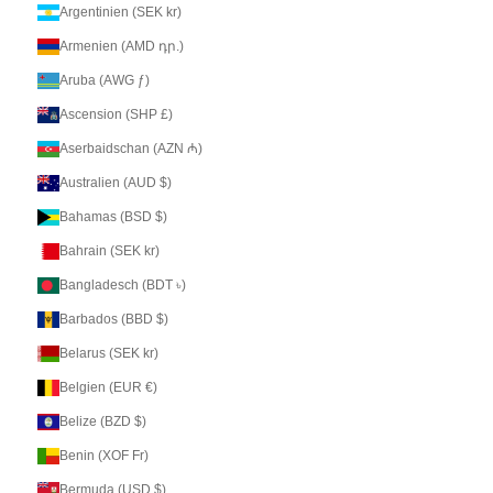
Argentinien (SEK kr)
Armenien (AMD դր.)
Aruba (AWG ƒ)
Ascension (SHP £)
Aserbaidschan (AZN ₼)
Australien (AUD $)
Bahamas (BSD $)
Bahrain (SEK kr)
Bangladesch (BDT ৳)
Barbados (BBD $)
Belarus (SEK kr)
Belgien (EUR €)
Belize (BZD $)
Benin (XOF Fr)
Bermuda (USD $)