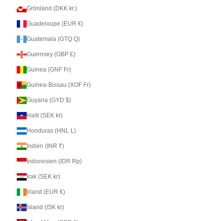
Grönland (DKK kr.)
Guadeloupe (EUR €)
Guatemala (GTQ Q)
Guernsey (GBP £)
Guinea (GNF Fr)
Guinea-Bissau (XOF Fr)
Guyana (GYD $)
Haiti (SEK kr)
Honduras (HNL L)
Indien (INR ₹)
Indonesien (IDR Rp)
Irak (SEK kr)
Irland (EUR €)
Island (ISK kr)