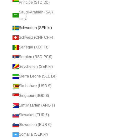
Príncipe (STD Db)
Saudi-Arabien (SAR
ر.س)
Schweden (SEK kr)
Schweiz (CHF CHF)
Senegal (XOF Fr)
Serbien (RSD РСД)
Seychellen (SEK kr)
Sierra Leone (SLL Le)
Simbabwe (USD $)
Singapur (SGD $)
Sint Maarten (ANG ƒ)
Slowakei (EUR €)
Slowenien (EUR €)
Somalia (SEK kr)