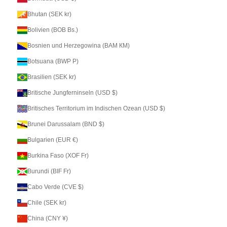
Bhutan (SEK kr)
Bolivien (BOB Bs.)
Bosnien und Herzegowina (BAM КМ)
Botsuana (BWP P)
Brasilien (SEK kr)
Britische Jungferninseln (USD $)
Britisches Territorium im Indischen Ozean (USD $)
Brunei Darussalam (BND $)
Bulgarien (EUR €)
Burkina Faso (XOF Fr)
Burundi (BIF Fr)
Cabo Verde (CVE $)
Chile (SEK kr)
China (CNY ¥)