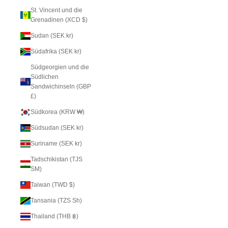
St. Vincent und die
Grenadinen (XCD $)
Sudan (SEK kr)
Südafrika (SEK kr)
Südgeorgien und die
Südlichen
Sandwichinseln (GBP
£)
Südkorea (KRW ₩)
Südsudan (SEK kr)
Suriname (SEK kr)
Tadschikistan (TJS
ЅМ)
Taiwan (TWD $)
Tansania (TZS Sh)
Thailand (THB ฿)