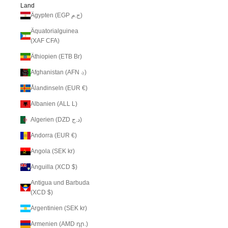
Land
Ägypten (EGP ج.م)
Äquatorialguinea
(XAF CFA)
Äthiopien (ETB Br)
Afghanistan (AFN ؋)
Ålandinseln (EUR €)
Albanien (ALL L)
Algerien (DZD د.ج)
Andorra (EUR €)
Angola (SEK kr)
Anguilla (XCD $)
Antigua und Barbuda
(XCD $)
Argentinien (SEK kr)
Armenien (AMD դր.)