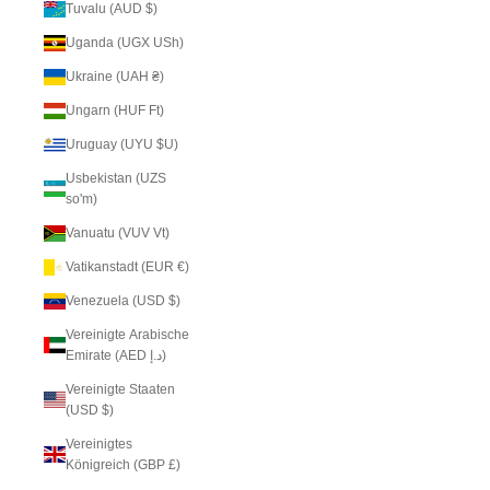
Tuvalu (AUD $)
Uganda (UGX USh)
Ukraine (UAH ₴)
Ungarn (HUF Ft)
Uruguay (UYU $U)
Usbekistan (UZS
so'm)
Vanuatu (VUV Vt)
Vatikanstadt (EUR €)
Venezuela (USD $)
Vereinigte Arabische
Emirate (AED د.إ)
Vereinigte Staaten
(USD $)
Vereinigtes
Königreich (GBP £)