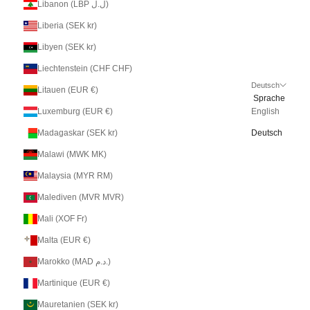
Libanon (LBP ل.ل)
Liberia (SEK kr)
Libyen (SEK kr)
Liechtenstein (CHF CHF)
Deutsch
Litauen (EUR €)
Sprache
Luxemburg (EUR €)
English
Madagaskar (SEK kr)
Deutsch
Malawi (MWK MK)
Malaysia (MYR RM)
Malediven (MVR MVR)
Mali (XOF Fr)
Malta (EUR €)
Marokko (MAD د.م.)
Martinique (EUR €)
Mauretanien (SEK kr)