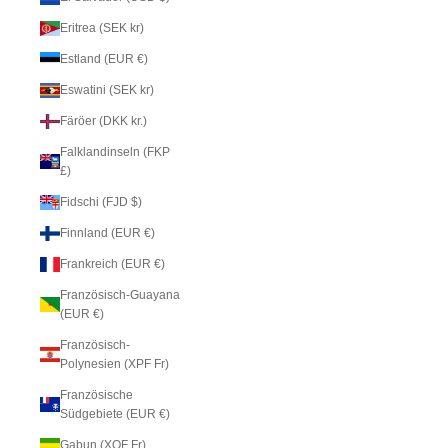
Eritrea (SEK kr)
Estland (EUR €)
Eswatini (SEK kr)
Färöer (DKK kr.)
Falklandinseln (FKP
£)
Fidschi (FJD $)
Finnland (EUR €)
Frankreich (EUR €)
Französisch-Guayana
(EUR €)
Französisch-
Polynesien (XPF Fr)
Französische
Südgebiete (EUR €)
Gabun (XOF Fr)