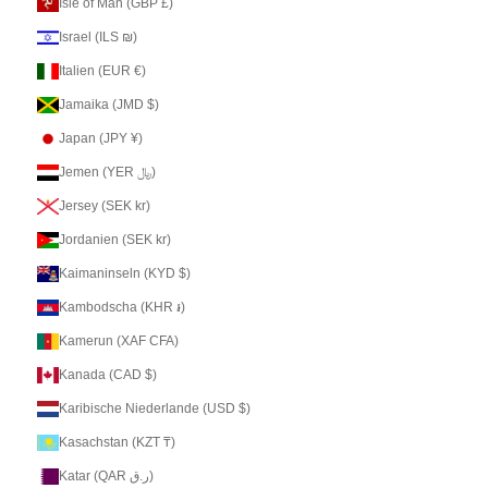
Isle of Man (GBP £)
Israel (ILS ₪)
Italien (EUR €)
Jamaika (JMD $)
Japan (JPY ¥)
Jemen (YER ﷼)
Jersey (SEK kr)
Jordanien (SEK kr)
Kaimaninseln (KYD $)
Kambodscha (KHR ៛)
Kamerun (XAF CFA)
Kanada (CAD $)
Karibische Niederlande (USD $)
Kasachstan (KZT ₸)
Katar (QAR ر.ق)