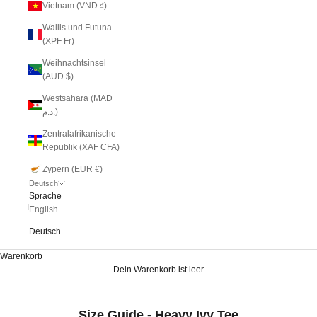
Vietnam (VND ₫)
Wallis und Futuna
(XPF Fr)
Weihnachtsinsel
(AUD $)
Westsahara (MAD
د.م.)
Zentralafrikanische
Republik (XAF CFA)
Zypern (EUR €)
Deutsch
Sprache
English
Deutsch
Warenkorb
Dein Warenkorb ist leer
Size Guide - Heavy Ivy Tee