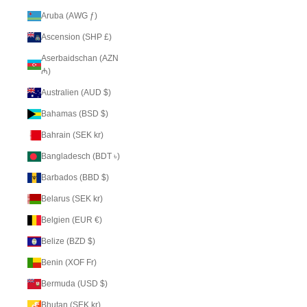
Aruba (AWG ƒ)
Ascension (SHP £)
Aserbaidschan (AZN
₼)
Australien (AUD $)
Bahamas (BSD $)
Bahrain (SEK kr)
Bangladesch (BDT ৳)
Barbados (BBD $)
Belarus (SEK kr)
Belgien (EUR €)
Belize (BZD $)
Benin (XOF Fr)
Bermuda (USD $)
Bhutan (SEK kr)