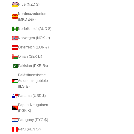
Niue (NZD $)
Nordmazedonien
(MKD ден)
Norfolkinsel (AUD $)
Norwegen (NOK kr)
Österreich (EUR €)
Oman (SEK kr)
Pakistan (PKR ₨)
Palästinensische
Autonomiegebiete
(ILS ₪)
Panama (USD $)
Papua-Neuguinea
(PGK K)
Paraguay (PYG ₲)
Peru (PEN S/)