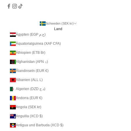
Schweden (SEK kr)
Land
Ägypten (EGP ج.م)
Äquatorialguinea (XAF CFA)
Äthiopien (ETB Br)
Afghanistan (AFN ؋)
Ålandinseln (EUR €)
Albanien (ALL L)
Algerien (DZD د.ج)
Andorra (EUR €)
Angola (SEK kr)
Anguilla (XCD $)
Antigua und Barbuda (XCD $)