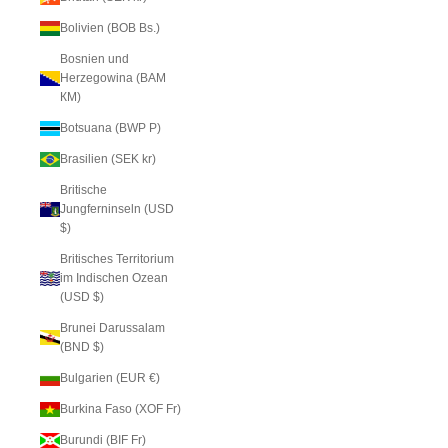
Bolivien (BOB Bs.)
Bosnien und
Herzegowina (BAM
КМ)
Botsuana (BWP P)
Brasilien (SEK kr)
Britische
Jungferninseln (USD
$)
Britisches Territorium
im Indischen Ozean
(USD $)
Brunei Darussalam
(BND $)
Bulgarien (EUR €)
Burkina Faso (XOF Fr)
Burundi (BIF Fr)