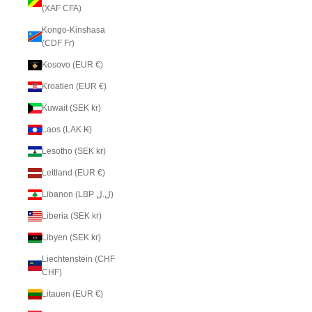
(XAF CFA)
Kongo-Kinshasa
(CDF Fr)
Kosovo (EUR €)
Kroatien (EUR €)
Kuwait (SEK kr)
Laos (LAK ₭)
Lesotho (SEK kr)
Lettland (EUR €)
Libanon (LBP ل.ل)
Liberia (SEK kr)
Libyen (SEK kr)
Liechtenstein (CHF
CHF)
Litauen (EUR €)