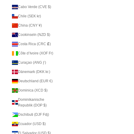
Cabo Verde (CVE $)
Chile (SEK kr)
China (CNY ¥)
Cookinseln (NZD $)
Costa Rica (CRC ₡)
Côte d’Ivoire (XOF Fr)
Curaçao (ANG ƒ)
Dänemark (DKK kr.)
Deutschland (EUR €)
Dominica (XCD $)
Dominikanische
Republik (DOP $)
Dschibuti (DJF Fdj)
Ecuador (USD $)
El Salvador (USD $)