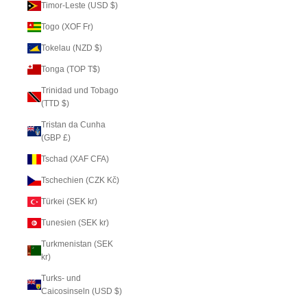
Timor-Leste (USD $)
Togo (XOF Fr)
Tokelau (NZD $)
Tonga (TOP T$)
Trinidad und Tobago
(TTD $)
Tristan da Cunha
(GBP £)
Tschad (XAF CFA)
Tschechien (CZK Kč)
Türkei (SEK kr)
Tunesien (SEK kr)
Turkmenistan (SEK
kr)
Turks- und
Caicosinseln (USD $)