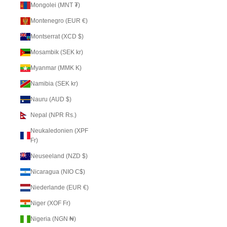
Mongolei (MNT ₮)
Montenegro (EUR €)
Montserrat (XCD $)
Mosambik (SEK kr)
Myanmar (MMK K)
Namibia (SEK kr)
Nauru (AUD $)
Nepal (NPR Rs.)
Neukaledonien (XPF
Fr)
Neuseeland (NZD $)
Nicaragua (NIO C$)
Niederlande (EUR €)
Niger (XOF Fr)
Nigeria (NGN ₦)