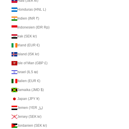
Haiti (SEK kr)
Honduras (HNL L)
Indien (INR ₹)
Indonesien (IDR Rp)
Irak (SEK kr)
Irland (EUR €)
Island (ISK kr)
Isle of Man (GBP £)
Israel (ILS ₪)
Italien (EUR €)
Jamaika (JMD $)
Japan (JPY ¥)
Jemen (YER ﷼)
Jersey (SEK kr)
Jordanien (SEK kr)