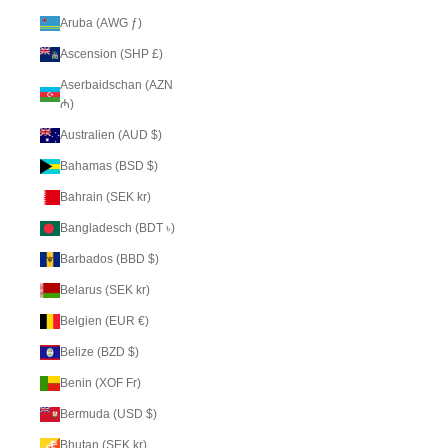
Aruba (AWG ƒ)
Ascension (SHP £)
Aserbaidschan (AZN
₼)
Australien (AUD $)
Bahamas (BSD $)
Bahrain (SEK kr)
Bangladesch (BDT ৳)
Barbados (BBD $)
Belarus (SEK kr)
Belgien (EUR €)
Belize (BZD $)
Benin (XOF Fr)
Bermuda (USD $)
Bhutan (SEK kr)