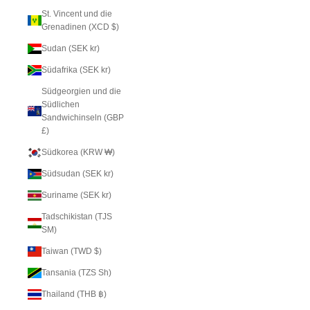
St. Vincent und die
Grenadinen (XCD $)
Sudan (SEK kr)
Südafrika (SEK kr)
Südgeorgien und die
Südlichen
Sandwichinseln (GBP
£)
Südkorea (KRW ₩)
Südsudan (SEK kr)
Suriname (SEK kr)
Tadschikistan (TJS
ЅМ)
Taiwan (TWD $)
Tansania (TZS Sh)
Thailand (THB ฿)