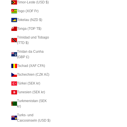
Timor-Leste (USD $)
Togo (XOF Fr)
Tokelau (NZD $)
Tonga (TOP T$)
Trinidad und Tobago
(TTD $)
Tristan da Cunha
(GBP £)
Tschad (XAF CFA)
Tschechien (CZK Kč)
Türkei (SEK kr)
Tunesien (SEK kr)
Turkmenistan (SEK
kr)
Turks- und
Caicosinseln (USD $)