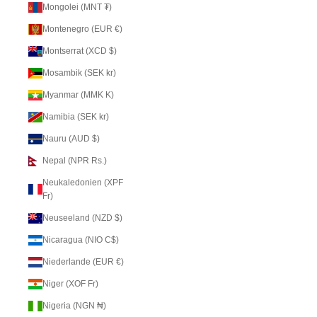
Mongolei (MNT ₮)
Montenegro (EUR €)
Montserrat (XCD $)
Mosambik (SEK kr)
Myanmar (MMK K)
Namibia (SEK kr)
Nauru (AUD $)
Nepal (NPR Rs.)
Neukaledonien (XPF
Fr)
Neuseeland (NZD $)
Nicaragua (NIO C$)
Niederlande (EUR €)
Niger (XOF Fr)
Nigeria (NGN ₦)