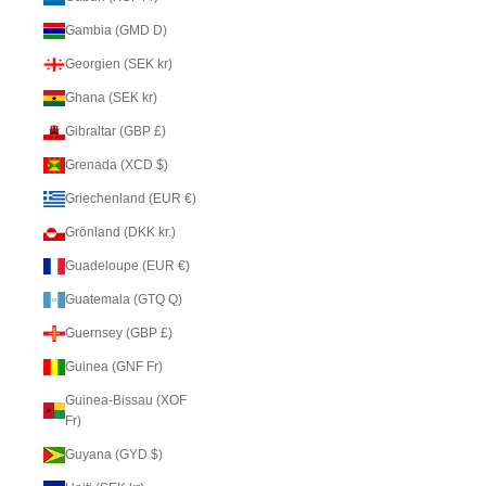
Gambia (GMD D)
Georgien (SEK kr)
Ghana (SEK kr)
Gibraltar (GBP £)
Grenada (XCD $)
Griechenland (EUR €)
Grönland (DKK kr.)
Guadeloupe (EUR €)
Guatemala (GTQ Q)
Guernsey (GBP £)
Guinea (GNF Fr)
Guinea-Bissau (XOF
Fr)
Guyana (GYD $)