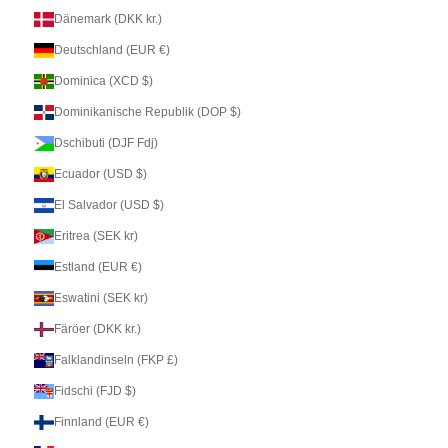
Dänemark (DKK kr.)
Deutschland (EUR €)
Dominica (XCD $)
Dominikanische Republik (DOP $)
Dschibuti (DJF Fdj)
Ecuador (USD $)
El Salvador (USD $)
Eritrea (SEK kr)
Estland (EUR €)
Eswatini (SEK kr)
Färöer (DKK kr.)
Falklandinseln (FKP £)
Fidschi (FJD $)
Finnland (EUR €)