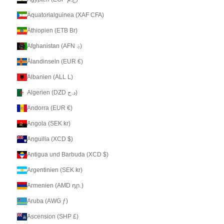
Äquatorialguinea (XAF CFA)
Äthiopien (ETB Br)
Afghanistan (AFN ؋)
Ålandinseln (EUR €)
Albanien (ALL L)
Algerien (DZD د.ج)
Andorra (EUR €)
Angola (SEK kr)
Anguilla (XCD $)
Antigua und Barbuda (XCD $)
Argentinien (SEK kr)
Armenien (AMD դր.)
Aruba (AWG ƒ)
Ascension (SHP £)