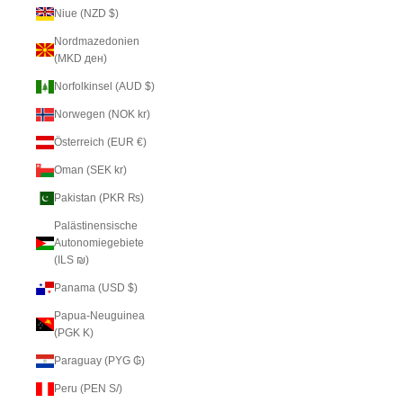
Niue (NZD $)
Nordmazedonien
(MKD ден)
Norfolkinsel (AUD $)
Norwegen (NOK kr)
Österreich (EUR €)
Oman (SEK kr)
Pakistan (PKR ₨)
Palästinensische
Autonomiegebiete
(ILS ₪)
Panama (USD $)
Papua-Neuguinea
(PGK K)
Paraguay (PYG ₲)
Peru (PEN S/)