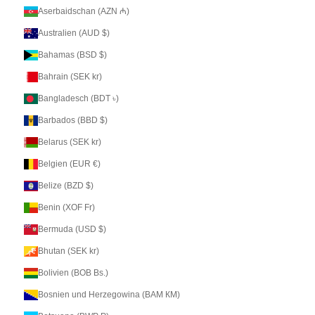
Aserbaidschan (AZN ₼)
Australien (AUD $)
Bahamas (BSD $)
Bahrain (SEK kr)
Bangladesch (BDT ৳)
Barbados (BBD $)
Belarus (SEK kr)
Belgien (EUR €)
Belize (BZD $)
Benin (XOF Fr)
Bermuda (USD $)
Bhutan (SEK kr)
Bolivien (BOB Bs.)
Bosnien und Herzegowina (BAM КМ)