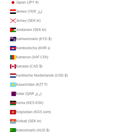
Japan (JPY ¥)
Jemen (YER ﷼)
Jersey (SEK kr)
Jordanien (SEK kr)
Kaimaninseln (KYD $)
Kambodscha (KHR ៛)
Kamerun (XAF CFA)
Kanada (CAD $)
Karibische Niederlande (USD $)
Kasachstan (KZT ₸)
Katar (QAR ر.ق)
Kenia (KES KSh)
Kirgisistan (KGS som)
Kiribati (SEK kr)
Kokosinseln (AUD $)