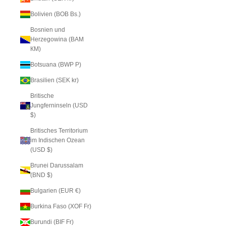
Bolivien (BOB Bs.)
Bosnien und
Herzegowina (BAM
КМ)
Botsuana (BWP P)
Brasilien (SEK kr)
Britische
Jungferninseln (USD
$)
Britisches Territorium
im Indischen Ozean
(USD $)
Brunei Darussalam
(BND $)
Bulgarien (EUR €)
Burkina Faso (XOF Fr)
Burundi (BIF Fr)