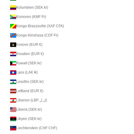
Kolumbien (SEK kr)
Komoren (KMF Fr)
Kongo-Brazzaville (XAF CFA)
Kongo-Kinshasa (CDF Fr)
Kosovo (EUR €)
Kroatien (EUR €)
Kuwait (SEK kr)
Laos (LAK ₭)
Lesotho (SEK kr)
Lettland (EUR €)
Libanon (LBP ل.ل)
Liberia (SEK kr)
Libyen (SEK kr)
Liechtenstein (CHF CHF)