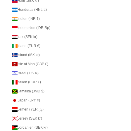
Haiti (SEK kr)
Honduras (HNL L)
Indien (INR ₹)
Indonesien (IDR Rp)
Irak (SEK kr)
Irland (EUR €)
Island (ISK kr)
Isle of Man (GBP £)
Israel (ILS ₪)
Italien (EUR €)
Jamaika (JMD $)
Japan (JPY ¥)
Jemen (YER ﷼)
Jersey (SEK kr)
Jordanien (SEK kr)