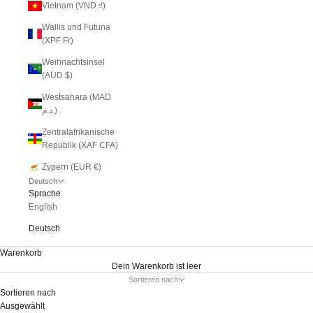
Vietnam (VND ₫)
Wallis und Futuna
(XPF Fr)
Weihnachtsinsel
(AUD $)
Westsahara (MAD
د.م.)
Zentralafrikanische
Republik (XAF CFA)
Zypern (EUR €)
Deutsch
Sprache
English
Deutsch
Warenkorb
Dein Warenkorb ist leer
Sortieren nach
Sortieren nach
Ausgewählt