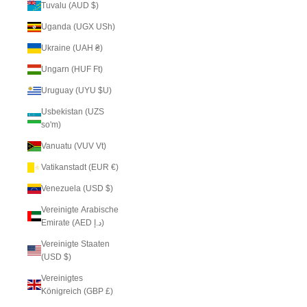
Tuvalu (AUD $)
Uganda (UGX USh)
Ukraine (UAH ₴)
Ungarn (HUF Ft)
Uruguay (UYU $U)
Usbekistan (UZS
so'm)
Vanuatu (VUV Vt)
Vatikanstadt (EUR €)
Venezuela (USD $)
Vereinigte Arabische
Emirate (AED د.إ)
Vereinigte Staaten
(USD $)
Vereinigtes
Königreich (GBP £)