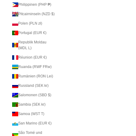
Philippinen (PHP ₱)
Pitcairninseln (NZD $)
Polen (PLN zł)
Portugal (EUR €)
Republik Moldau
(MDL L)
Réunion (EUR €)
Ruanda (RWF FRw)
Rumänien (RON Lei)
Russland (SEK kr)
Salomonen (SBD $)
Sambia (SEK kr)
Samoa (WST T)
San Marino (EUR €)
São Tomé und