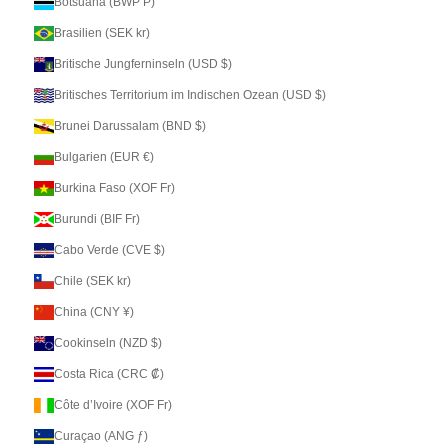
Botsuana (BWP P)
Brasilien (SEK kr)
Britische Jungferninseln (USD $)
Britisches Territorium im Indischen Ozean (USD $)
Brunei Darussalam (BND $)
Bulgarien (EUR €)
Burkina Faso (XOF Fr)
Burundi (BIF Fr)
Cabo Verde (CVE $)
Chile (SEK kr)
China (CNY ¥)
Cookinseln (NZD $)
Costa Rica (CRC ₡)
Côte d’Ivoire (XOF Fr)
Curaçao (ANG ƒ)