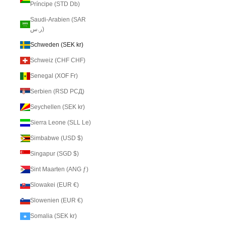
Príncipe (STD Db)
Saudi-Arabien (SAR
ر.س)
Schweden (SEK kr)
Schweiz (CHF CHF)
Senegal (XOF Fr)
Serbien (RSD РСД)
Seychellen (SEK kr)
Sierra Leone (SLL Le)
Simbabwe (USD $)
Singapur (SGD $)
Sint Maarten (ANG ƒ)
Slowakei (EUR €)
Slowenien (EUR €)
Somalia (SEK kr)