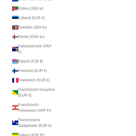
Eritrea (SEK kr)
Estland (EUR €)
Eswatini (SEK kr)
Färöer (DKK kr.)
Falklandinseln (FKP
£)
Fidschi (FJD $)
Finnland (EUR €)
Frankreich (EUR €)
Französisch-Guayana
(EUR €)
Französisch-
Polynesien (XPF Fr)
Französische
Südgebiete (EUR €)
Gabun (XOF Fr)