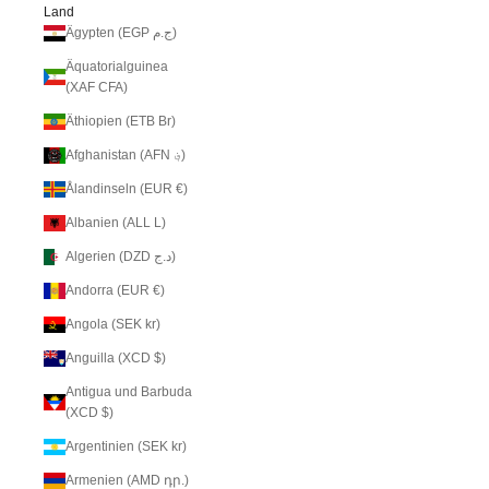
Land
Ägypten (EGP ج.م)
Äquatorialguinea
(XAF CFA)
Äthiopien (ETB Br)
Afghanistan (AFN ؋)
Ålandinseln (EUR €)
Albanien (ALL L)
Algerien (DZD د.ج)
Andorra (EUR €)
Angola (SEK kr)
Anguilla (XCD $)
Antigua und Barbuda
(XCD $)
Argentinien (SEK kr)
Armenien (AMD դր.)