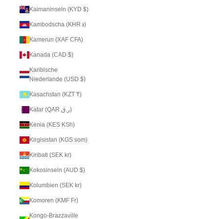
Kaimaninseln (KYD $)
Kambodscha (KHR ៛)
Kamerun (XAF CFA)
Kanada (CAD $)
Karibische
Niederlande (USD $)
Kasachstan (KZT ₸)
Katar (QAR ر.ق)
Kenia (KES KSh)
Kirgisistan (KGS som)
Kiribati (SEK kr)
Kokosinseln (AUD $)
Kolumbien (SEK kr)
Komoren (KMF Fr)
Kongo-Brazzaville