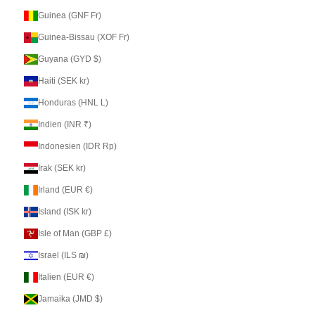
Guinea (GNF Fr)
Guinea-Bissau (XOF Fr)
Guyana (GYD $)
Haiti (SEK kr)
Honduras (HNL L)
Indien (INR ₹)
Indonesien (IDR Rp)
Irak (SEK kr)
Irland (EUR €)
Island (ISK kr)
Isle of Man (GBP £)
Israel (ILS ₪)
Italien (EUR €)
Jamaika (JMD $)