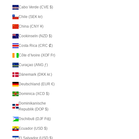
Cabo Verde (CVE $)
Chile (SEK kr)
China (CNY ¥)
Cookinseln (NZD $)
Costa Rica (CRC ₡)
Côte d’Ivoire (XOF Fr)
Curaçao (ANG ƒ)
Dänemark (DKK kr.)
Deutschland (EUR €)
Dominica (XCD $)
Dominikanische
Republik (DOP $)
Dschibuti (DJF Fdj)
Ecuador (USD $)
El Salvador (USD $)