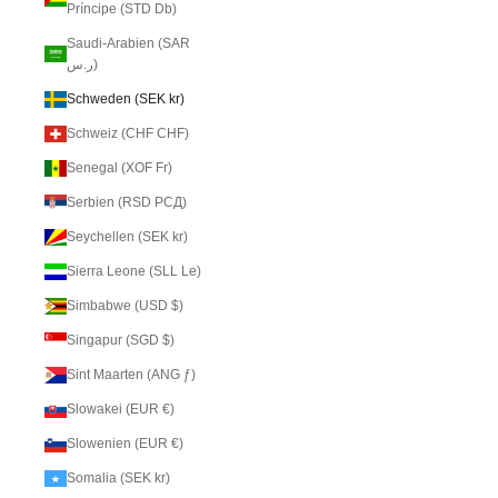
Príncipe (STD Db)
Saudi-Arabien (SAR
ر.س)
Schweden (SEK kr)
Schweiz (CHF CHF)
Senegal (XOF Fr)
Serbien (RSD РСД)
Seychellen (SEK kr)
Sierra Leone (SLL Le)
Simbabwe (USD $)
Singapur (SGD $)
Sint Maarten (ANG ƒ)
Slowakei (EUR €)
Slowenien (EUR €)
Somalia (SEK kr)