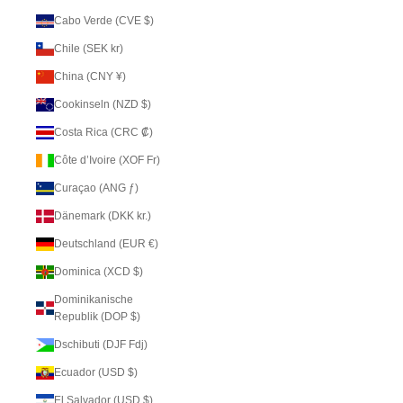
Cabo Verde (CVE $)
Chile (SEK kr)
China (CNY ¥)
Cookinseln (NZD $)
Costa Rica (CRC ₡)
Côte d’Ivoire (XOF Fr)
Curaçao (ANG ƒ)
Dänemark (DKK kr.)
Deutschland (EUR €)
Dominica (XCD $)
Dominikanische
Republik (DOP $)
Dschibuti (DJF Fdj)
Ecuador (USD $)
El Salvador (USD $)