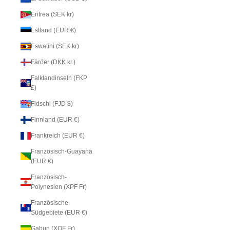
Eritrea (SEK kr)
Estland (EUR €)
Eswatini (SEK kr)
Färöer (DKK kr.)
Falklandinseln (FKP
£)
Fidschi (FJD $)
Finnland (EUR €)
Frankreich (EUR €)
Französisch-Guayana
(EUR €)
Französisch-
Polynesien (XPF Fr)
Französische
Südgebiete (EUR €)
Gabun (XOF Fr)