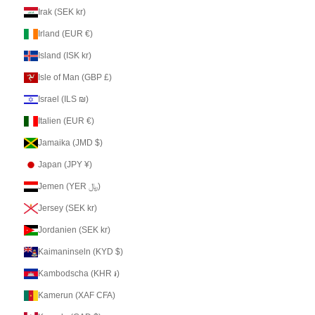
Irak (SEK kr)
Irland (EUR €)
Island (ISK kr)
Isle of Man (GBP £)
Israel (ILS ₪)
Italien (EUR €)
Jamaika (JMD $)
Japan (JPY ¥)
Jemen (YER ﷼)
Jersey (SEK kr)
Jordanien (SEK kr)
Kaimaninseln (KYD $)
Kambodscha (KHR ៛)
Kamerun (XAF CFA)