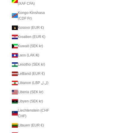
(XAF CFA)
Kongo-Kinshasa
(CDF Fr)
Kosovo (EUR €)
Kroatien (EUR €)
Kuwait (SEK kr)
Laos (LAK ₭)
Lesotho (SEK kr)
Lettland (EUR €)
Libanon (LBP ل.ل)
Liberia (SEK kr)
Libyen (SEK kr)
Liechtenstein (CHF
CHF)
Litauen (EUR €)