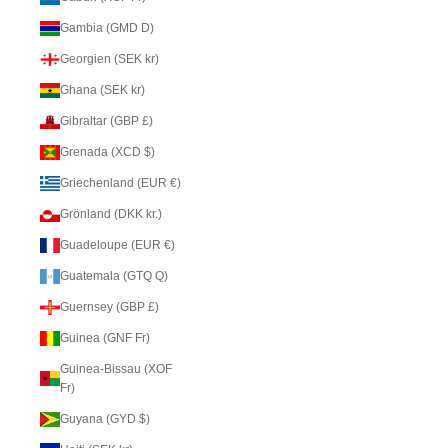
Gambia (GMD D)
Georgien (SEK kr)
Ghana (SEK kr)
Gibraltar (GBP £)
Grenada (XCD $)
Griechenland (EUR €)
Grönland (DKK kr.)
Guadeloupe (EUR €)
Guatemala (GTQ Q)
Guernsey (GBP £)
Guinea (GNF Fr)
Guinea-Bissau (XOF
Fr)
Guyana (GYD $)