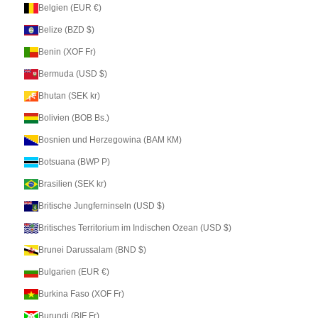
Belgien (EUR €)
Belize (BZD $)
Benin (XOF Fr)
Bermuda (USD $)
Bhutan (SEK kr)
Bolivien (BOB Bs.)
Bosnien und Herzegowina (BAM КМ)
Botsuana (BWP P)
Brasilien (SEK kr)
Britische Jungferninseln (USD $)
Britisches Territorium im Indischen Ozean (USD $)
Brunei Darussalam (BND $)
Bulgarien (EUR €)
Burkina Faso (XOF Fr)
Burundi (BIF Fr)