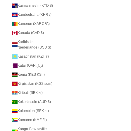
Kaimaninseln (KYD $)
Kambodscha (KHR ៛)
Kamerun (XAF CFA)
Kanada (CAD $)
Karibische
Niederlande (USD $)
Kasachstan (KZT ₸)
Katar (QAR ر.ق)
Kenia (KES KSh)
Kirgisistan (KGS som)
Kiribati (SEK kr)
Kokosinseln (AUD $)
Kolumbien (SEK kr)
Komoren (KMF Fr)
Kongo-Brazzaville