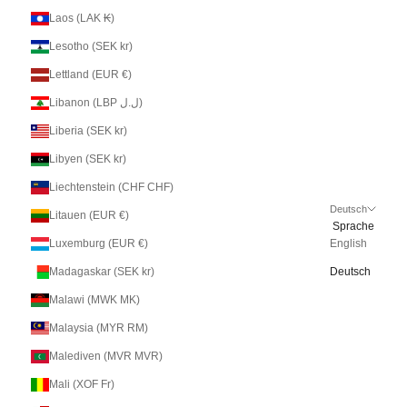
Laos (LAK ₭)
Lesotho (SEK kr)
Lettland (EUR €)
Libanon (LBP ل.ل)
Liberia (SEK kr)
Libyen (SEK kr)
Liechtenstein (CHF CHF)
Deutsch
Litauen (EUR €)
Sprache
Luxemburg (EUR €)
English
Madagaskar (SEK kr)
Deutsch
Malawi (MWK MK)
Malaysia (MYR RM)
Malediven (MVR MVR)
Mali (XOF Fr)