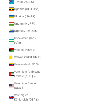
Tuvalu (AUD $)
Uganda (UGX USh)
Ukraine (UAH ₴)
Ungarn (HUF Ft)
Uruguay (UYU $U)
Usbekistan (UZS
so'm)
Vanuatu (VUV Vt)
Vatikanstadt (EUR €)
Venezuela (USD $)
Vereinigte Arabische
Emirate (AED د.إ)
Vereinigte Staaten
(USD $)
Vereinigtes
Königreich (GBP £)