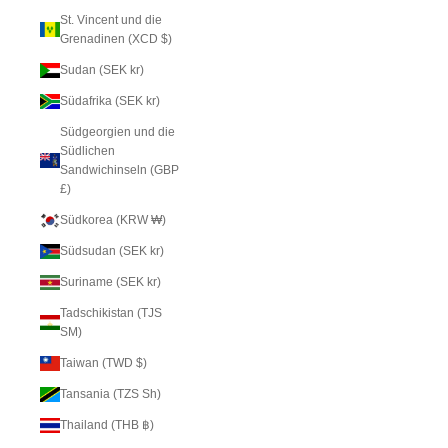
St. Vincent und die
Grenadinen (XCD $)
Sudan (SEK kr)
Südafrika (SEK kr)
Südgeorgien und die
Südlichen
Sandwichinseln (GBP
£)
Südkorea (KRW ₩)
Südsudan (SEK kr)
Suriname (SEK kr)
Tadschikistan (TJS
ЅМ)
Taiwan (TWD $)
Tansania (TZS Sh)
Thailand (THB ฿)