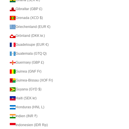
Gibraltar (GBP £)
Grenada (XCD $)
Griechenland (EUR €)
Grönland (DKK kr.)
Guadeloupe (EUR €)
Guatemala (GTQ Q)
Guernsey (GBP £)
Guinea (GNF Fr)
Guinea-Bissau (XOF Fr)
Guyana (GYD $)
Haiti (SEK kr)
Honduras (HNL L)
Indien (INR ₹)
Indonesien (IDR Rp)