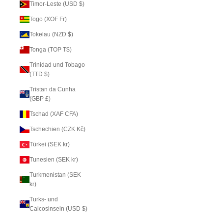
Timor-Leste (USD $)
Togo (XOF Fr)
Tokelau (NZD $)
Tonga (TOP T$)
Trinidad und Tobago
(TTD $)
Tristan da Cunha
(GBP £)
Tschad (XAF CFA)
Tschechien (CZK Kč)
Türkei (SEK kr)
Tunesien (SEK kr)
Turkmenistan (SEK
kr)
Turks- und
Caicosinseln (USD $)