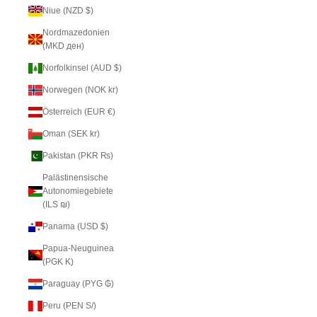
Niue (NZD $)
Nordmazedonien
(MKD ден)
Norfolkinsel (AUD $)
Norwegen (NOK kr)
Österreich (EUR €)
Oman (SEK kr)
Pakistan (PKR ₨)
Palästinensische
Autonomiegebiete
(ILS ₪)
Panama (USD $)
Papua-Neuguinea
(PGK K)
Paraguay (PYG ₲)
Peru (PEN S/)