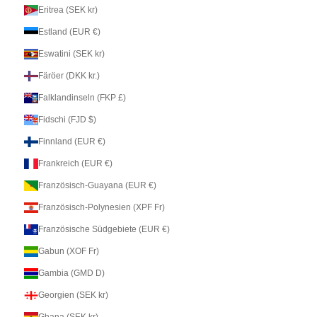
Eritrea (SEK kr)
Estland (EUR €)
Eswatini (SEK kr)
Färöer (DKK kr.)
Falklandinseln (FKP £)
Fidschi (FJD $)
Finnland (EUR €)
Frankreich (EUR €)
Französisch-Guayana (EUR €)
Französisch-Polynesien (XPF Fr)
Französische Südgebiete (EUR €)
Gabun (XOF Fr)
Gambia (GMD D)
Georgien (SEK kr)
Ghana (SEK kr)