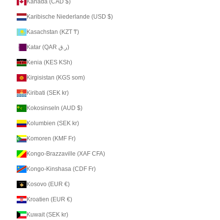
Kanada (CAD $)
Karibische Niederlande (USD $)
Kasachstan (KZT ₸)
Katar (QAR ر.ق)
Kenia (KES KSh)
Kirgisistan (KGS som)
Kiribati (SEK kr)
Kokosinseln (AUD $)
Kolumbien (SEK kr)
Komoren (KMF Fr)
Kongo-Brazzaville (XAF CFA)
Kongo-Kinshasa (CDF Fr)
Kosovo (EUR €)
Kroatien (EUR €)
Kuwait (SEK kr)