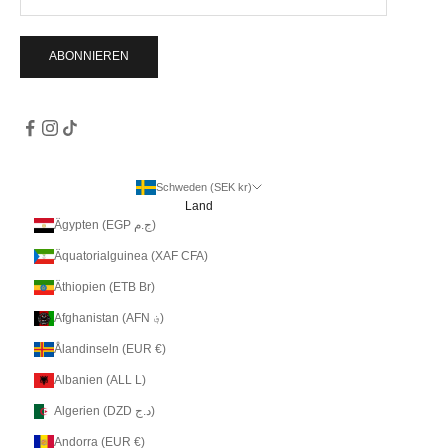
ABONNIEREN
Schweden (SEK kr)
Land
Ägypten (EGP ج.م)
Äquatorialguinea (XAF CFA)
Äthiopien (ETB Br)
Afghanistan (AFN ؋)
Ålandinseln (EUR €)
Albanien (ALL L)
Algerien (DZD د.ج)
Andorra (EUR €)