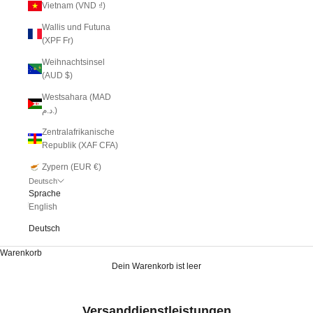
Vietnam (VND ₫)
Wallis und Futuna
(XPF Fr)
Weihnachtsinsel
(AUD $)
Westsahara (MAD
د.م.)
Zentralafrikanische
Republik (XAF CFA)
Zypern (EUR €)
Deutsch
Sprache
English
Deutsch
Warenkorb
Dein Warenkorb ist leer
Versanddienstleistungen