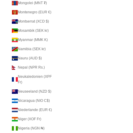
Mongolei (MNT ₮)
Montenegro (EUR €)
Montserrat (XCD $)
Mosambik (SEK kr)
Myanmar (MMK K)
Namibia (SEK kr)
Nauru (AUD $)
Nepal (NPR Rs.)
Neukaledonien (XPF
Fr)
Neuseeland (NZD $)
Nicaragua (NIO C$)
Niederlande (EUR €)
Niger (XOF Fr)
Nigeria (NGN ₦)