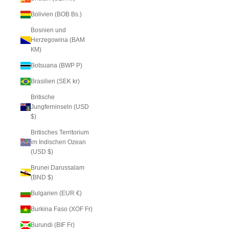
Bolivien (BOB Bs.)
Bosnien und
Herzegowina (BAM
КМ)
Botsuana (BWP P)
Brasilien (SEK kr)
Britische
Jungferninseln (USD
$)
Britisches Territorium
im Indischen Ozean
(USD $)
Brunei Darussalam
(BND $)
Bulgarien (EUR €)
Burkina Faso (XOF Fr)
Burundi (BIF Fr)