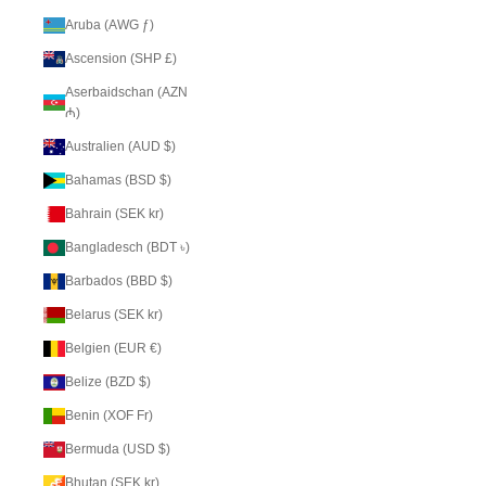
Aruba (AWG ƒ)
Ascension (SHP £)
Aserbaidschan (AZN
₼)
Australien (AUD $)
Bahamas (BSD $)
Bahrain (SEK kr)
Bangladesch (BDT ৳)
Barbados (BBD $)
Belarus (SEK kr)
Belgien (EUR €)
Belize (BZD $)
Benin (XOF Fr)
Bermuda (USD $)
Bhutan (SEK kr)