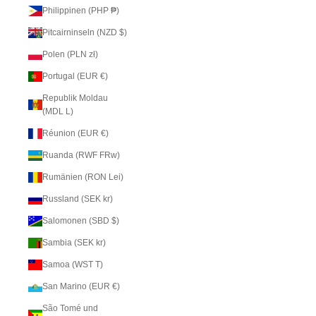
Philippinen (PHP ₱)
Pitcairninseln (NZD $)
Polen (PLN zł)
Portugal (EUR €)
Republik Moldau
(MDL L)
Réunion (EUR €)
Ruanda (RWF FRw)
Rumänien (RON Lei)
Russland (SEK kr)
Salomonen (SBD $)
Sambia (SEK kr)
Samoa (WST T)
San Marino (EUR €)
São Tomé und