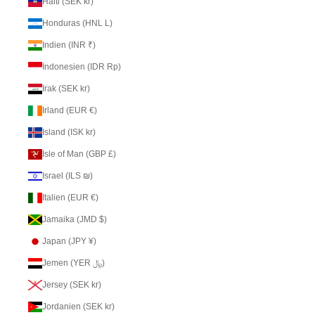
Haiti (SEK kr)
Honduras (HNL L)
Indien (INR ₹)
Indonesien (IDR Rp)
Irak (SEK kr)
Irland (EUR €)
Island (ISK kr)
Isle of Man (GBP £)
Israel (ILS ₪)
Italien (EUR €)
Jamaika (JMD $)
Japan (JPY ¥)
Jemen (YER ﷼)
Jersey (SEK kr)
Jordanien (SEK kr)