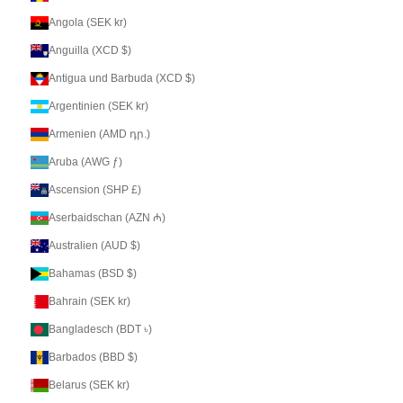
Angola (SEK kr)
Anguilla (XCD $)
Antigua und Barbuda (XCD $)
Argentinien (SEK kr)
Armenien (AMD դր.)
Aruba (AWG ƒ)
Ascension (SHP £)
Aserbaidschan (AZN ₼)
Australien (AUD $)
Bahamas (BSD $)
Bahrain (SEK kr)
Bangladesch (BDT ৳)
Barbados (BBD $)
Belarus (SEK kr)