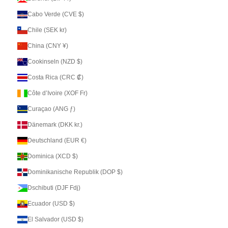
Cabo Verde (CVE $)
Chile (SEK kr)
China (CNY ¥)
Cookinseln (NZD $)
Costa Rica (CRC ₡)
Côte d’Ivoire (XOF Fr)
Curaçao (ANG ƒ)
Dänemark (DKK kr.)
Deutschland (EUR €)
Dominica (XCD $)
Dominikanische Republik (DOP $)
Dschibuti (DJF Fdj)
Ecuador (USD $)
El Salvador (USD $)