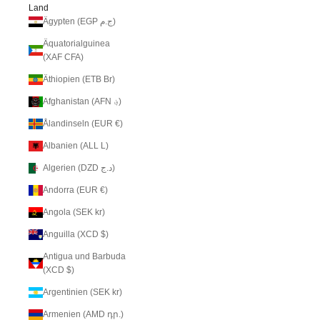
Land
Ägypten (EGP ج.م)
Äquatorialguinea
(XAF CFA)
Äthiopien (ETB Br)
Afghanistan (AFN ؋)
Ålandinseln (EUR €)
Albanien (ALL L)
Algerien (DZD د.ج)
Andorra (EUR €)
Angola (SEK kr)
Anguilla (XCD $)
Antigua und Barbuda
(XCD $)
Argentinien (SEK kr)
Armenien (AMD դր.)